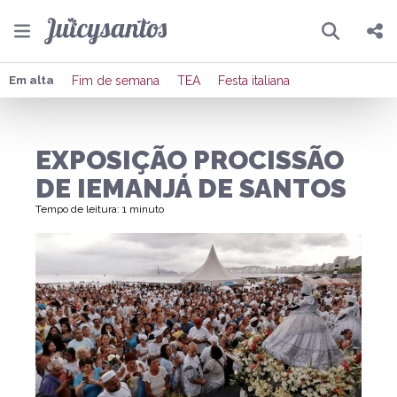
Pesquisar
Compartilhar
Em alta
Fim de semana
TEA
Festa italiana
Copiar o link
EXPOSIÇÃO PROCISSÃO
Enviar por Whatsapp
DE IEMANJÁ DE SANTOS
Publicar no Facebook
Tempo de leitura: 1 minuto
Publicar no X