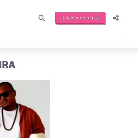
Receber por email
Pesquisar
Compartilhar
ber toda sexta-feira de manhã o resumo
.
Copiar o link
IRA
Enviar por Whatsapp
Publicar no Facebook
receber novidades
Publicar no X