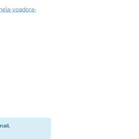
nela-voadora-
ail.