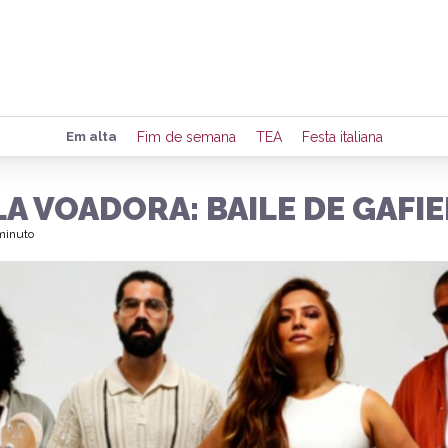
Preencha seus dados para rece
Em alta
Fim de semana
TEA
Festa italiana
de eventos e notícias da região
A VOADORA: BAILE DE GAFIE
 minuto
Quero 