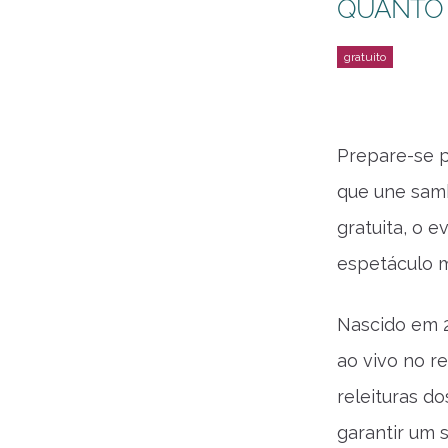
QUANTO
Prepare-se p
que une samb
gratuita, o 
espetáculo 
Nascido em 2
ao vivo no r
releituras d
garantir um 