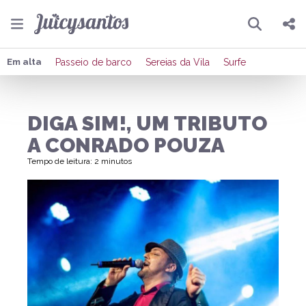
Pesquisar
Compartilhar
Em alta
Passeio de barco
Sereias da Vila
Surfe
Copiar o link
DIGA SIM!, UM TRIBUTO
Enviar por Whatsapp
A CONRADO POUZA
Publicar no Facebook
Tempo de leitura: 2 minutos
Publicar no X