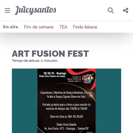
Pesquisar
Compartilhar
Em alta
Fim de semana
TEA
Festa italiana
Copiar o link
ART FUSION FEST
Enviar por Whatsapp
Tempo de leitura: 2 minutos
Publicar no Facebook
Publicar no X