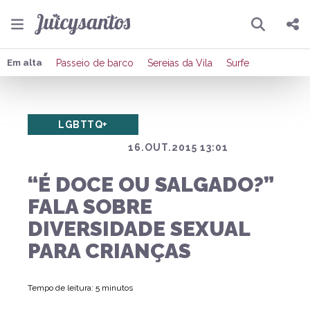
Pesquisar
Compartilhar
Em alta
Passeio de barco
Sereias da Vila
Surfe
Copiar o link
LGBTTQ+
Enviar por Whatsapp
16.OUT.2015 13:01
Publicar no Facebook
“É DOCE OU SALGADO?”
Publicar no X
FALA SOBRE
DIVERSIDADE SEXUAL
PARA CRIANÇAS
Tempo de leitura: 5 minutos