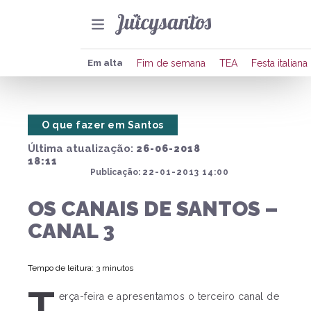
Compar
Em alta
Fim de semana
TEA
Festa italiana
Copia
O que fazer em Santos
Envi
Última atualização:
26-06-2018
Publ
18:11
Publicação:
22-01-2013 14:00
Publ
OS CANAIS DE SANTOS –
CANAL 3
Tempo de leitura: 3 minutos
T
erça-feira e apresentamos o terceiro canal de