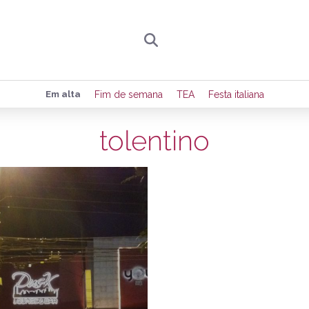
Preencha seus dados para receber toda sexta-
Em alta
Fim de semana
TEA
Festa italiana
de eventos e notícias da região.
tolentino
31/08/2012
Quero receber novidad