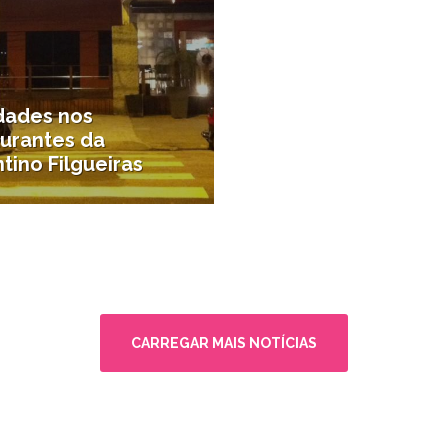
dades nos
aurantes da
tino Filgueiras
comer
CARREGAR MAIS NOTÍCIAS