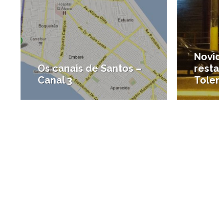
Novi
Os canais de Santos –
rest
Canal 3
Tolen
#O que fazer em Santos
#Onde 