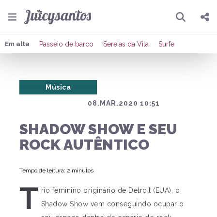
Pesquisar
Compartilhar
Em alta
Passeio de barco
Sereias da Vila
Surfe
Copiar o link
Música
Enviar por Whatsapp
08.MAR.2020 10:51
Publicar no Facebook
SHADOW SHOW E SEU
Publicar no X
ROCK AUTÊNTICO
Tempo de leitura: 2 minutos
T
rio feminino originário de Detroit (EUA), o
Shadow Show vem conseguindo ocupar o