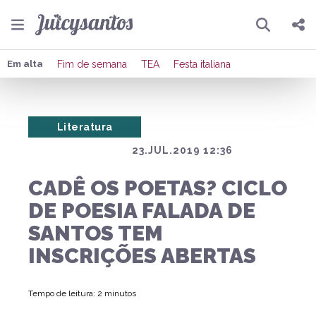
Pesquisar
Compartilhar
Em alta
Fim de semana
TEA
Festa italiana
Copiar o link
Literatura
Enviar por Whatsapp
23.JUL.2019 12:36
Publicar no Facebook
CADÊ OS POETAS? CICLO
Publicar no X
DE POESIA FALADA DE
SANTOS TEM
INSCRIÇÕES ABERTAS
Tempo de leitura: 2 minutos