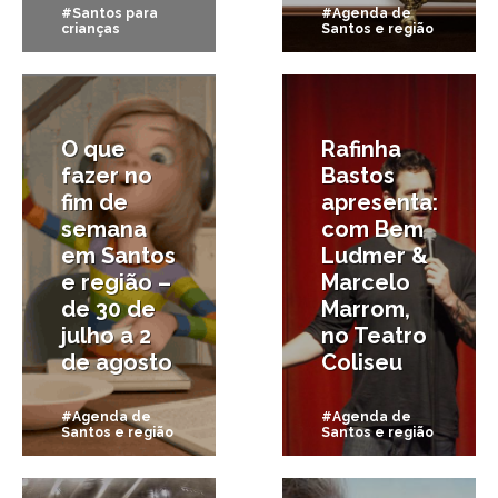
#Santos para
#Agenda de
crianças
Santos e região
30/07/2015
30/07/2015
O que
Rafinha
fazer no
Bastos
fim de
apresenta:
semana
com Bem
em Santos
Ludmer &
e região –
Marcelo
de 30 de
Marrom,
julho a 2
no Teatro
de agosto
Coliseu
#Agenda de
#Agenda de
Santos e região
Santos e região
15/07/2015
8/07/2015