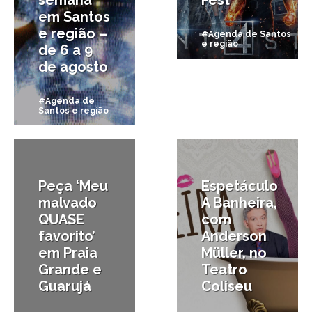
semana
Fest
em Santos
e região –
#Agenda de Santos
e região
de 6 a 9
de agosto
#Agenda de
Santos e região
2/08/2015
31/07/2015
Peça ‘Meu
Espetáculo
malvado
A Banheira,
QUASE
com
favorito’
Anderson
em Praia
Müller, no
Grande e
Teatro
Guarujá
Coliseu