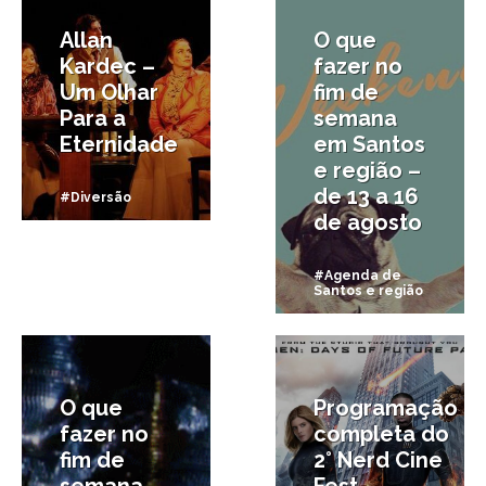
Allan
O que
Kardec –
fazer no
Um Olhar
fim de
Para a
semana
Eternidade
em Santos
e região –
de 13 a 16
#Diversão
de agosto
#Agenda de
Santos e região
6/08/2015
3/08/2015
O que
Programação
fazer no
completa do
fim de
2° Nerd Cine