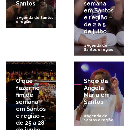
Santos
semana
em Santos
e região –
#Agenda de Santos
e região
de 2 a 5
de julho
#Agenda de
Santos e região
25/06/2015
21/06/2015
O que
Show da
fazer no
Angela
fim de
Maria em
semana
Santos
em Santos
e região –
#Agenda de
Santos e região
de 25 a 28
de junho