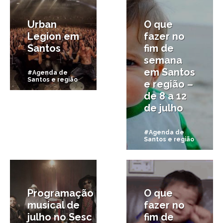
Urban
O que
Legion em
fazer no
Santos
fim de
semana
em Santos
#Agenda de
Santos e região
e região –
de 8 a 12
de julho
#Agenda de
Santos e região
3/07/2015
2/07/2015
Programação
O que
musical de
fazer no
julho no Sesc
fim de