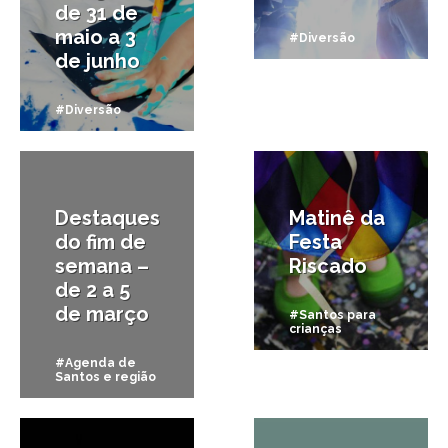
de 31 de
maio a 3
#Diversão
de junho
#Diversão
2/03/2017
13/01/2016
Destaques
Matinê da
do fim de
Festa
semana –
Riscado
de 2 a 5
de março
#Santos para
crianças
#Agenda de
Santos e região
22/08/2015
13/08/2015