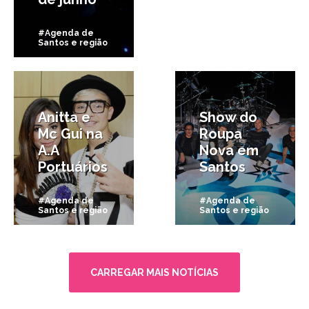
#Agenda de
Santos e região
12/06/2015
9/06/2015
Anitta e
Show do
Mc Gui na
Roupa
A.A
Nova em
Portuários
Santos
#Agenda de
#Agenda de
Santos e região
Santos e região
CARREGAR MAIS NOTÍCIAS