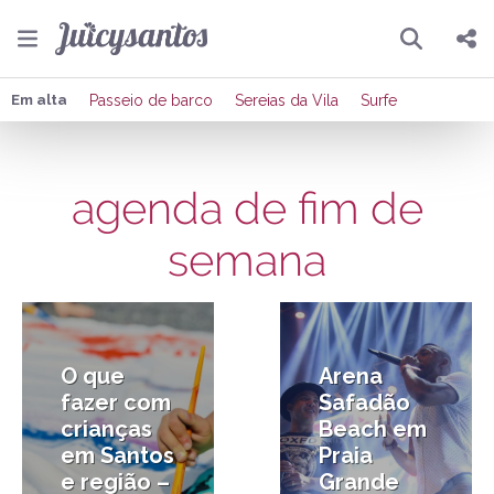
Pesquisar
Compartilhar
Em alta
Passeio de barco
Sereias da Vila
Surfe
Copiar o link
agenda de fim de
Enviar por Whatsapp
semana
Publicar no Facebook
31/05/2018
22/03/2017
Publicar no X
O que
Arena
fazer com
Safadão
crianças
Beach em
em Santos
Praia
e região –
Grande