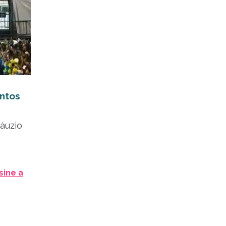
antos
áuzio
sine a