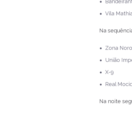
Bandeiran
Vila Mathi
Na sequência
Zona Noro
União Impe
X-9
Real Moci
Na noite seg