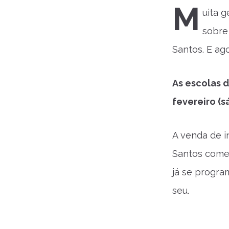
M
uita 
sobre
Santos. E ag
As escolas 
fevereiro (
A venda de i
Santos começa
já se program
seu.