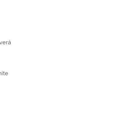
verá
mite