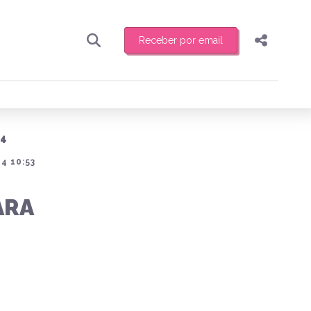
Receber por email
Pesquisar
Compartilhar
ber toda sexta-feira de manhã o resumo
.
Copiar o link
24
Enviar por Whatsapp
4 10:53
Publicar no Facebook
receber novidades
ARA
Publicar no X