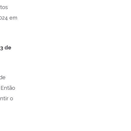
tos
2024 em
 3 de
 de
. Então
ntir o