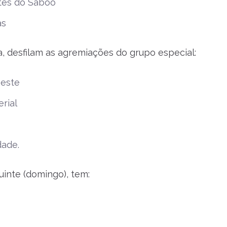
tes do Saboó
as
, desfilam as agremiações do grupo especial:
este
rial
dade.
uinte (domingo), tem: