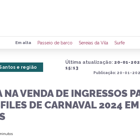
Preencha seus dados para rece
Em alta
Passeio de barco
Sereias da Vila
Surfe
de eventos e notícias da região
Última atualização:
20-01-20
Santos e região
15:13
Publicação:
20-01-202
Quero 
A NA VENDA DE INGRESSOS P
FILES DE CARNAVAL 2024 EM
S
 minutos