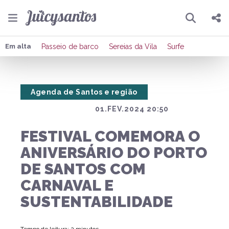
Pesquisar
Compartilhar
Em alta
Passeio de barco
Sereias da Vila
Surfe
Copiar o link
Agenda de Santos e região
Enviar por Whatsapp
01.FEV.2024 20:50
Publicar no Facebook
FESTIVAL COMEMORA O
Publicar no X
ANIVERSÁRIO DO PORTO
DE SANTOS COM
CARNAVAL E
SUSTENTABILIDADE