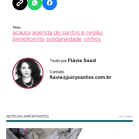
TAGs
acausa
agenda de santos e região
beneficente
solidariedade
vinhos
Flávia Saad
Texto por
Contato
flavia@juicysantos.com.br
NOTÍCIAS IMPORTANTES
ver mais