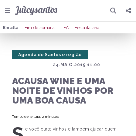
Pesquisar
Compartilhar
Em alta
Fim de semana
TEA
Festa italiana
Copiar o link
Agenda de Santos e região
Enviar por Whatsapp
24.MAIO.2019 11:00
Publicar no Facebook
ACAUSA WINE E UMA
Publicar no X
NOITE DE VINHOS POR
UMA BOA CAUSA
Tempo de leitura: 2 minutos
S
e você curte vinhos e também ajudar quem