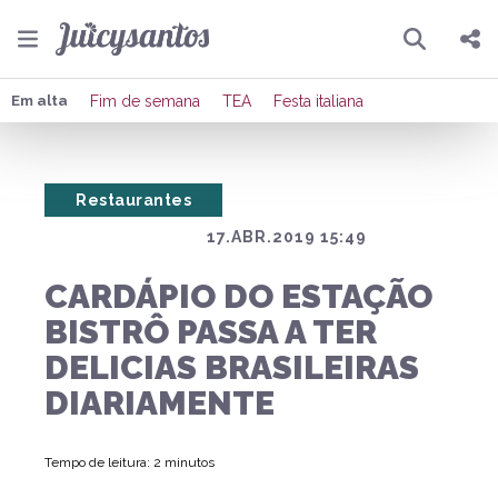
Pesquisar
Compartilhar
Em alta
Fim de semana
TEA
Festa italiana
Copiar o link
Restaurantes
Enviar por Whatsapp
17.ABR.2019 15:49
Publicar no Facebook
CARDÁPIO DO ESTAÇÃO
Publicar no X
BISTRÔ PASSA A TER
DELICIAS BRASILEIRAS
DIARIAMENTE
Tempo de leitura: 2 minutos