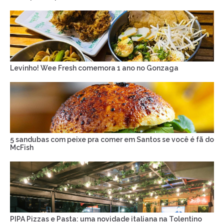
Levinho! Wee Fresh comemora 1 ano no Gonzaga
5 sandubas com peixe pra comer em Santos se você é fã do
McFish
PIPA Pizzas e Pasta: uma novidade italiana na Tolentino