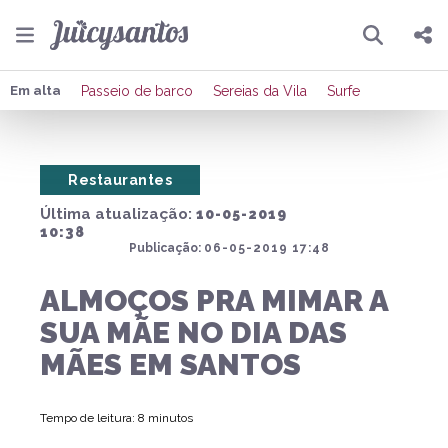
Pesquisar
Compartilhar
Em alta
Passeio de barco
Sereias da Vila
Surfe
Copiar o link
Restaurantes
Enviar por Whatsapp
Última atualização:
10-05-2019
Publicar no Facebook
10:38
Publicação:
06-05-2019 17:48
Publicar no X
ALMOÇOS PRA MIMAR A
SUA MÃE NO DIA DAS
MÃES EM SANTOS
Tempo de leitura: 8 minutos