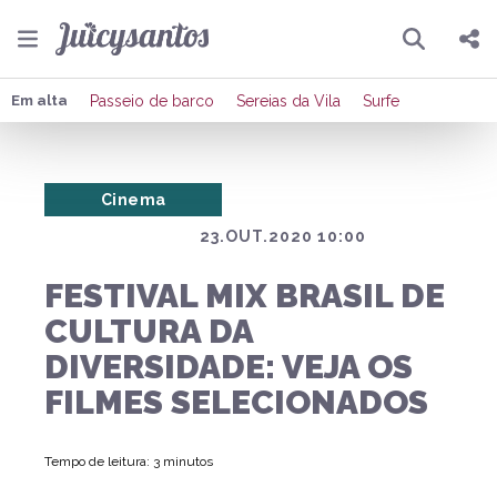
Pesquisar
Compartilhar
Em alta
Passeio de barco
Sereias da Vila
Surfe
Copiar o link
Cinema
Enviar por Whatsapp
23.OUT.2020 10:00
Publicar no Facebook
FESTIVAL MIX BRASIL DE
Publicar no X
CULTURA DA
DIVERSIDADE: VEJA OS
FILMES SELECIONADOS
Tempo de leitura: 3 minutos