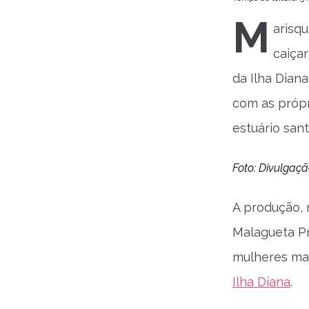
M
arisq
caiça
da Ilha Diana
com as própr
estuário sant
Foto: Divulgaçã
A produção, 
Malagueta Pr
mulheres man
Ilha Diana
.