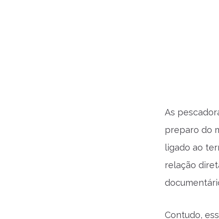
As pescadora
preparo do 
ligado ao te
relação dire
documentário
Contudo, ess