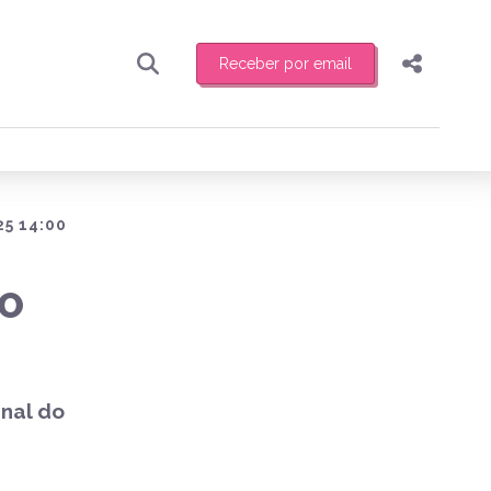
Receber por email
Pesquisar
Compartilhar
ber toda sexta-feira de manhã o resumo
.
Copiar o link
Enviar por Whatsapp
25 14:00
Publicar no Facebook
receber novidades
ÃO
Publicar no X
nal do