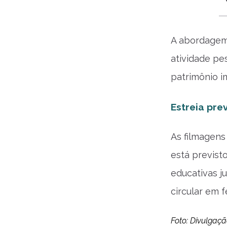
A abordagem
atividade pe
patrimônio im
Estreia pre
As filmagen
está previst
educativas j
circular em f
Foto: Divulgaçã