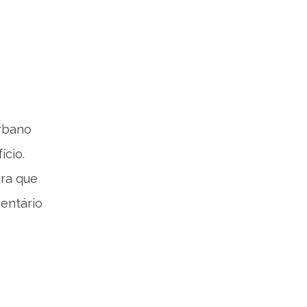
rbano
ício.
ara que
mentário