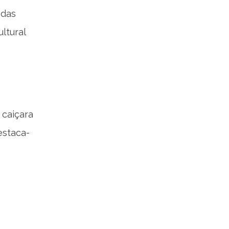
adas
ltural
 caiçara
estaca-