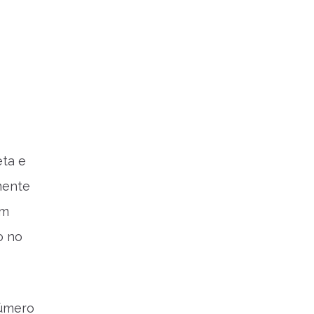
eta e
mente
em
o no
número