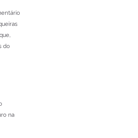
mentário
queiras
 que,
s do
o
uro na