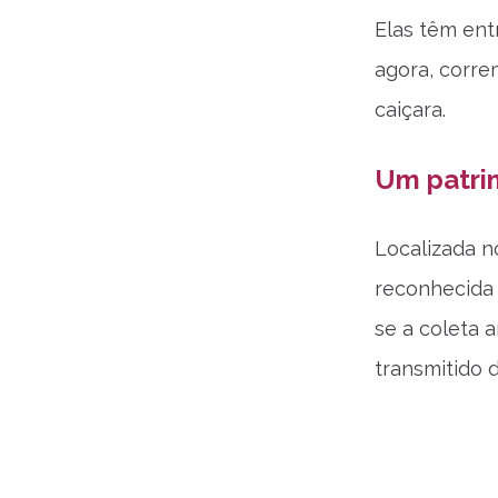
Elas têm ent
agora, corre
caiçara.
Um patrim
Localizada n
reconhecida 
se a coleta 
transmitido 