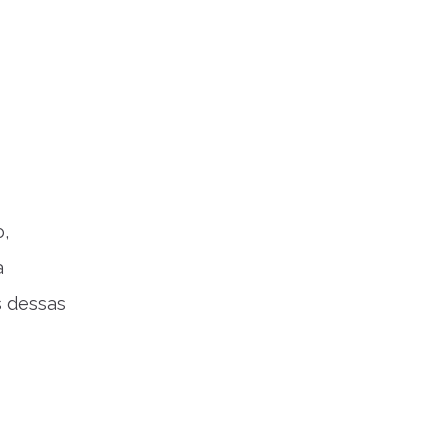
o,
a
s dessas