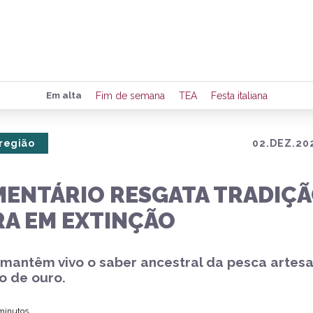
Preencha seus dados para rece
Em alta
Fim de semana
TEA
Festa italiana
de eventos e notícias da região
 região
02.DEZ.20
Quero 
ENTÁRIO RESGATA TRADIÇ
RA EM EXTINÇÃO
mantêm vivo o saber ancestral da pesca artesa
o de ouro.
 minutos