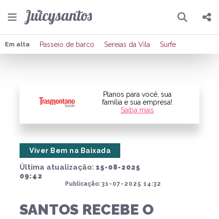
Pesquisar
Compartilhar
Em alta
Passeio de barco
Sereias da Vila
Surfe
Copiar o link
Enviar por Whatsapp
Planos para você, sua
família e sua empresa!
Saiba mais
Publicar no Facebook
Publicar no X
Viver Bem na Baixada
Última atualização:
15-08-2025
09:42
Publicação:
31-07-2025 14:32
SANTOS RECEBE O