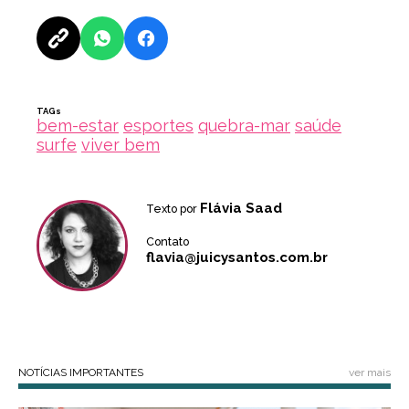
TAGs
bem-estar
esportes
quebra-mar
saúde
surfe
viver bem
Flávia Saad
Texto por
Contato
flavia@juicysantos.com.br
NOTÍCIAS IMPORTANTES
ver mais