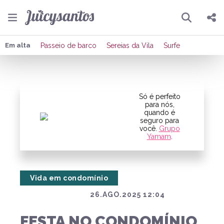
Pesquisar
Compartilhar
Em alta
Passeio de barco
Sereias da Vila
Surfe
Copiar o link
Enviar por Whatsapp
Só é perfeito
para nós,
quando é
Publicar no Facebook
seguro para
você.
Grupo
Yamam
.
Publicar no X
Vida em condomínio
26.AGO.2025 12:04
FESTA NO CONDOMÍNIO