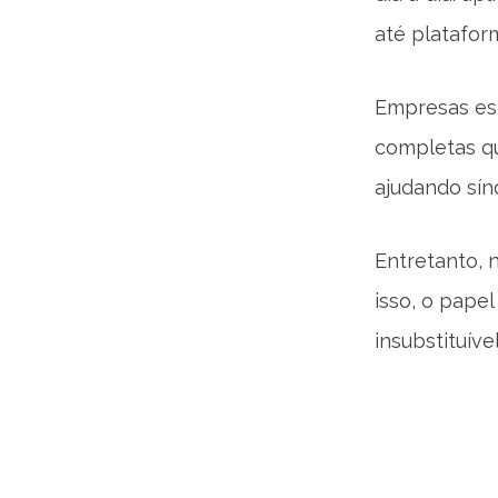
até platafor
Empresas esp
completas qu
ajudando sín
Entretanto, 
isso, o pape
insubstituível