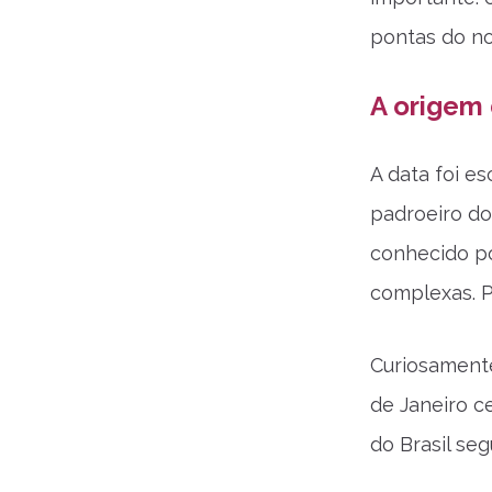
pontas do n
A origem 
A data foi e
padroeiro do
conhecido po
complexas. P
Curiosament
de Janeiro c
do Brasil se