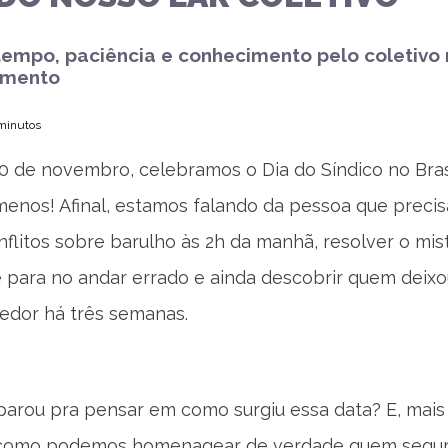
empo, paciência e conhecimento pelo coletivo
imento
 minutos
30 de novembro, celebramos o Dia do Síndico no Bras
menos! Afinal, estamos falando da pessoa que precis
nflitos sobre barulho às 2h da manhã, resolver o mis
 para no andar errado e ainda descobrir quem deixo
redor há três semanas.
parou pra pensar em como surgiu essa data? E, mais
 como podemos homenagear de verdade quem segur