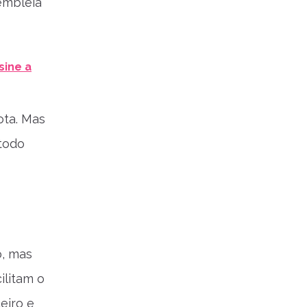
embleia
sine a
ota. Mas
 todo
o, mas
ilitam o
eiro e