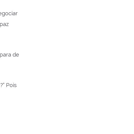
egociar
 paz
para de
?” Pois