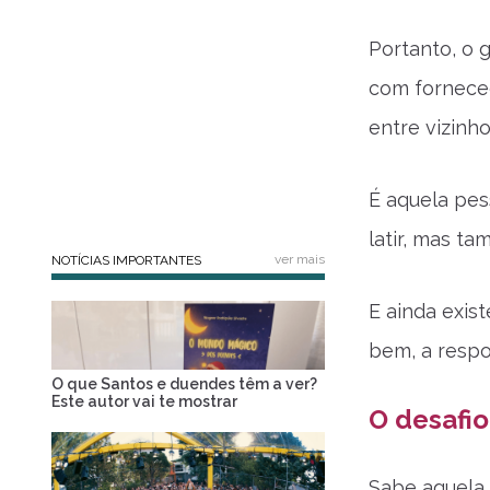
Portanto, o 
com forneced
entre vizinh
É aquela pe
latir, mas t
ver mais
NOTÍCIAS IMPORTANTES
E ainda exis
bem, a respo
O que Santos e duendes têm a ver?
Este autor vai te mostrar
O desafio
Sabe aquela