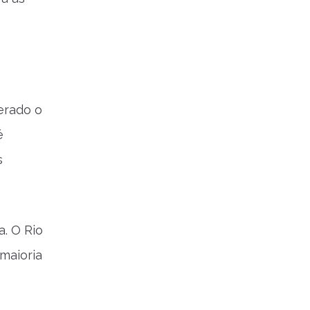
erado o
é
s
. O Rio
 maioria