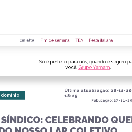
Preencha seus dados para rece
Em alta
Fim de semana
TEA
Festa italiana
de eventos e notícias da região
Só é perfeito para nós, quando é seguro p
você.
Grupo Yamam
.
Quero 
Última atualização:
28-11-20
ndomínio
18:25
Publicação:
27-11-20
O SÍNDICO: CELEBRANDO QU
 DO NOSSO LAR COLETIVO