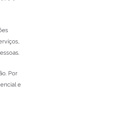
ões
rviços,
pessoas.
ão. Por
encial e