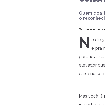
Quem doa t
o reconhec
Tempo de leitura: 4
N
o dia 
é pra 
gerenciar co
elevador que
caixa no cor
Mas você já 
importante: