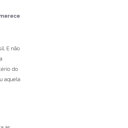
 merece
il. E não
a
tério do
u aquela
a as