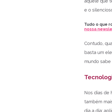
aquele que t
e o silencio
Tudo o que ro
nossa newslet
Contudo, qua
basta um ele
mundo sabe 
Tecnologi
Nos dias de 
também mais 
dia a dia: ap