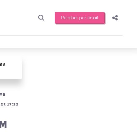
Receber por email
Pesquisar
Compartilhar
ber toda sexta-feira de manhã o resumo
.
Copiar o link
Enviar por Whatsapp
ara
Publicar no Facebook
receber novidades
Publicar no X
25
25 17:22
EM