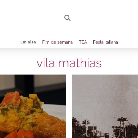
Preencha seus dados para receber toda sexta-
Em alta
Fim de semana
TEA
Festa italiana
de eventos e notícias da região.
vila mathias
4/10/2025
2
Quero receber novidad