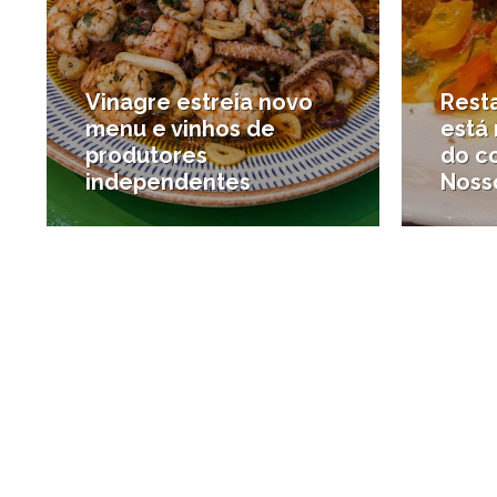
Vinagre estreia novo
Rest
menu e vinhos de
está 
produtores
do c
independentes
Noss
#Onde comer
#Desta