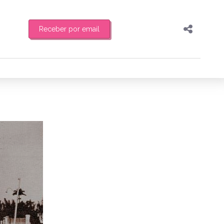
Receber por email
Pesquisar
Compartilhar
feira de manhã o resumo
Copiar o link
Enviar por Whatsapp
4/03/2015
Publicar no Facebook
es
Publicar no X