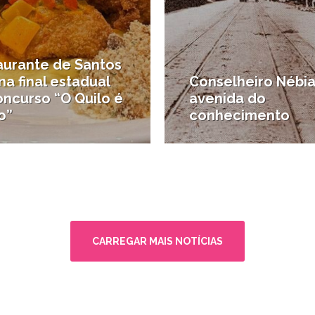
aurante de Santos
na final estadual
Conselheiro Nébia
oncurso “O Quilo é
avenida do
o”
conhecimento
ques
#Nostalgia santista
CARREGAR MAIS NOTÍCIAS