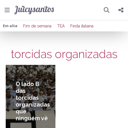
Pesquisar
Compartilhar
Em alta
Fim de semana
TEA
Festa italiana
Copiar o link
torcidas organizadas
Enviar por Whatsapp
25/07/2018
Publicar no Facebook
Publicar no X
O lado B
das
torcidas
organizadas
que
ninguém vê