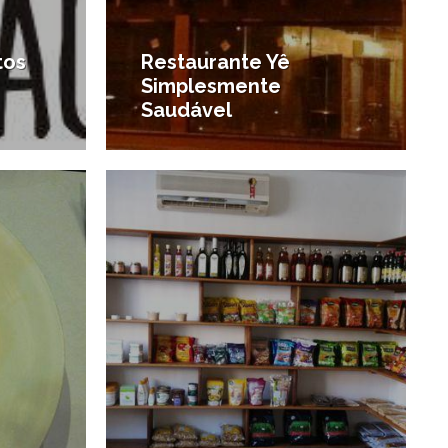
tos
Restaurante Yê
Simplesmente
Saudável
5/06/2013
27/05/2013
#Onde comer