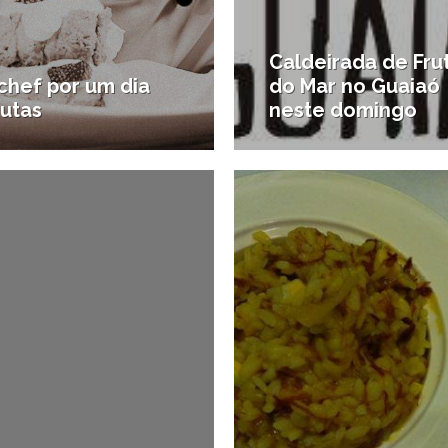
Caldeirada de Fru
chef por um dia
do Mar no Guaiaó
rutas
neste domingo
25/07/2013
2
as da região
#Onde comer