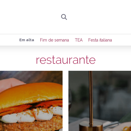
Preencha seus dados para receber toda sexta-
Em alta
Fim de semana
TEA
Festa italiana
de eventos e notícias da região.
restaurante
13/03/2026
Quero receber novidad