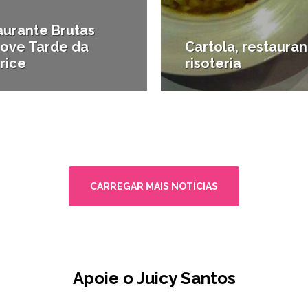
aurante Brutas
ove Tarde da
Cartola, restauran
rice
risoteria
comer
#Onde comer
CARREGAR MAIS NOTÍCIAS
Apoie o Juicy Santos