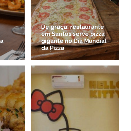
De graça: restaurante
em Santos serve pizza
 a
gigante no Dia Mundial
da Pizza
4/08/2020
11/12/2019
#Notícias da região