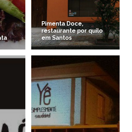
Pimenta Doce,
restaurante por quilo
ata
em Santos
3/10/2013
26/08/2013
#Onde comer