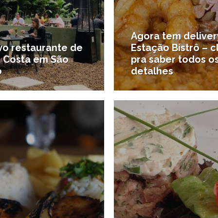
Agora tem deliver
vo restaurante de
Estação Bistrô – c
o Costa em São
pra saber todos o
o
detalhes
6/05/2015
1
aulo
#Novidades gastronômicas