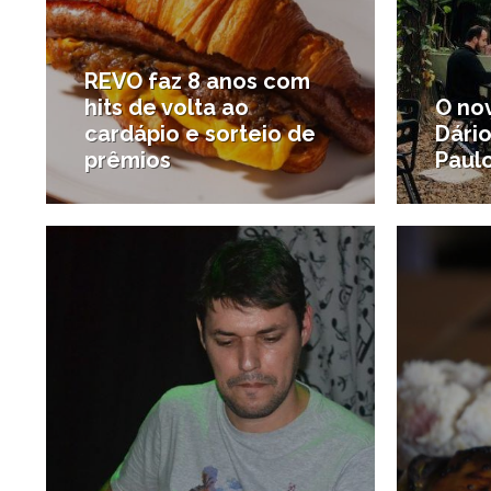
REVO faz 8 anos com
hits de volta ao
O no
cardápio e sorteio de
Dári
prêmios
Paul
24/06/2015
#Onde comer
#São P