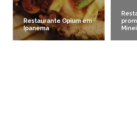
Rest
Restaurante Opium em
prom
Ipanema
Minei
#Brasil
#Onde 