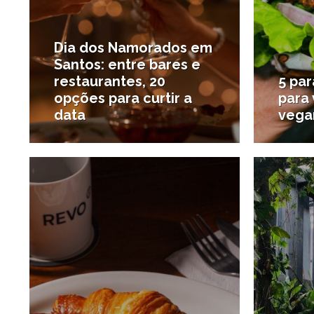
Dia dos Namorados em
Santos: entre bares e
restaurantes, 20
5 par
opções para curtir a
para
data
vega
25/02/2025
#Onde comer
#Desta