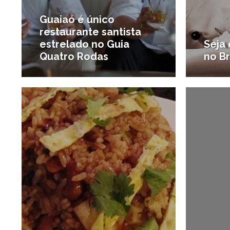
Guaiaó é único
restaurante santista
estrelado no Guia
Seja 
Quatro Rodas
no B
6/08/2013
#Onde comer
#Notíci