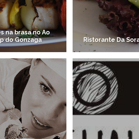
s na brasa no Ao
p do Gonzaga
Ristorante Da Sor
27/11/2013
comer
#Onde comer