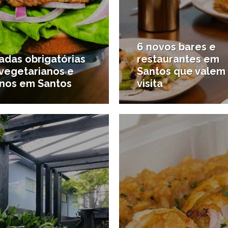
6 novos bares e
adas obrigatórias
restaurantes em
 vegetarianos e
Santos que valem
nos em Santos
visita
31/08/2021
ques
#Destaques