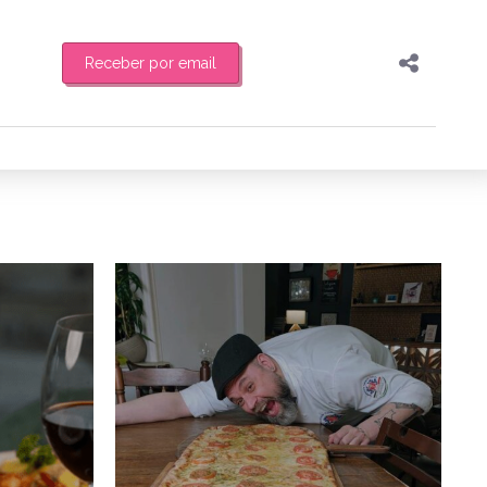
Receber por email
Pesquisar
Compartilhar
feira de manhã o resumo
Copiar o link
Enviar por Whatsapp
6/03/2026
7/07/2025
Publicar no Facebook
es
Publicar no X