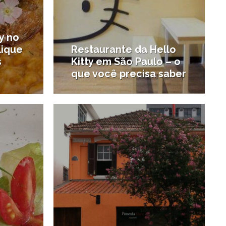
y no
lique
Restaurante da Hello
s
Kitty em São Paulo – o
que você precisa saber
0/03/2014
5/02/2014
#São Paulo