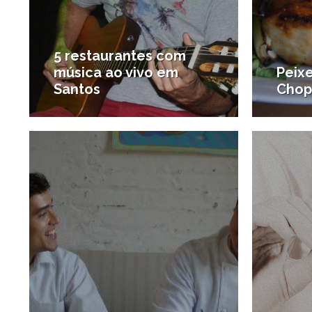
5 restaurantes com
música ao vivo em
Peixe
Santos
Chop
3/01/2014
#Diversão
#Onde 