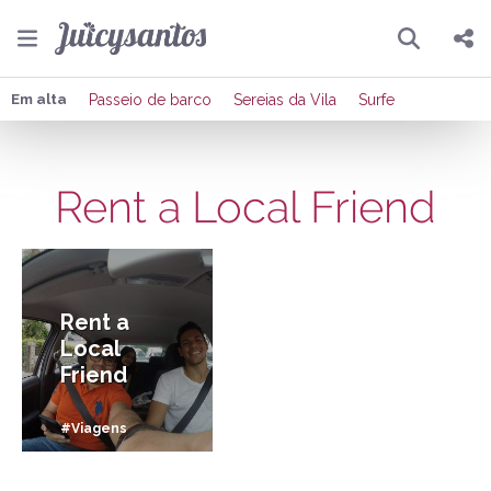
Pesquisar
Compartilhar
Em alta
Passeio de barco
Sereias da Vila
Surfe
Copiar o link
Rent a Local Friend
Enviar por Whatsapp
13/01/2016
Publicar no Facebook
Publicar no X
Rent a
Local
Friend
#Viagens