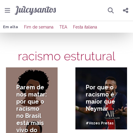
Pesquisar
Compartilhar
Em alta
Fim de semana
TEA
Festa italiana
Copiar o link
racismo estrutural
Enviar por Whatsapp
23/11/2020
21/09/2020
Publicar no Facebook
Publicar no X
Parem de
Por que o
nos matar:
racismo é
por que o
maior que
racismo
Neymar
no Brasil
está mais
#Vozes Pretas
vivo do