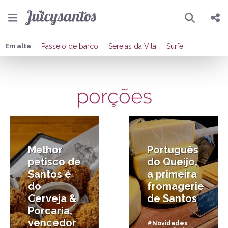
Pesquisar
Compartilhar
Em alta
Passeio de barco
Sereias da Vila
Surfe
Copiar o link
porções
Enviar por Whatsapp
2/12/2024
18/12/2017
Publicar no Facebook
Publicar no X
Melhor
Português
petisco de
do Queijo,
Santos é
a primeira
do
fromagerie
Cerveja &
de Santos
Porcaria,
vencedor
#Novidades