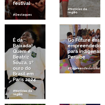
festival
#Notícias da
região
#Destaques
2/08/2024
9/11/2021
É da
Go Future ensin
Baixada!
empreendedori
Quem é
para indígenas 
Beatriz
Peruíbe
Souza, 1º
ouro do
#Empreendedorismo
Brasil em
Paris 2024
#Notícias da
região
13/09/2018
14/08/2018