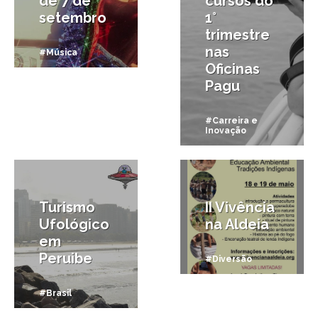
de 7 de
cursos do
setembro
1°
trimestre
nas
#Música
Oficinas
Pagu
#Carreira e
Inovação
31/08/2013
30/03/2013
Turismo
II Vivência
Ufológico
na Aldeia
em
Peruibe
#Diversão
#Brasil