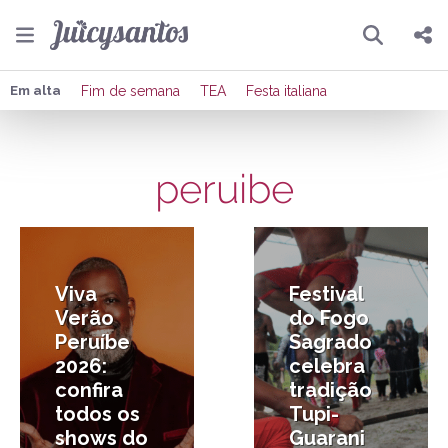
Pesquisar
Compartilhar
Em alta
Fim de semana
TEA
Festa italiana
Copiar o link
peruibe
Enviar por Whatsapp
7/01/2026
15/08/2025
Publicar no Facebook
Publicar no X
Viva
Festival
Verão
do Fogo
Peruíbe
Sagrado
2026:
celebra
confira
tradição
todos os
Tupi-
shows do
Guarani