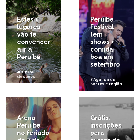
Estes 5
Peruíbe
lugares
Festival
vão te
tem
convencer
shows +
a ir a
comida
Peruíbe
boa em
setembro
#Outros
destinos
#Agenda de
Santos e região
19/06/2017
18/01/2016
Arena
Grátis:
Peruíbe
inscrições
no feriado
para