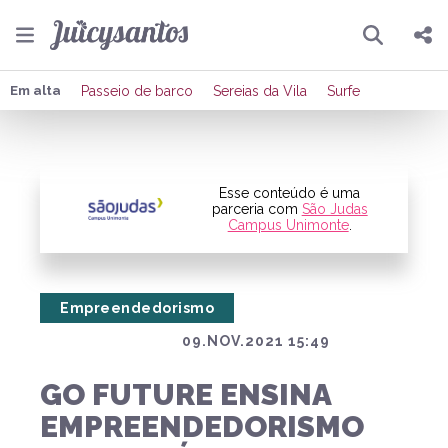
Pesquisar
Compartilhar
Em alta
Passeio de barco
Sereias da Vila
Surfe
Copiar o link
Enviar por Whatsapp
Esse conteúdo é uma
parceria com
São Judas
Campus Unimonte
.
Publicar no Facebook
Publicar no X
Empreendedorismo
09.NOV.2021 15:49
GO FUTURE ENSINA
EMPREENDEDORISMO