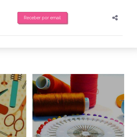
Receber por email
Pesquisar
Compartilhar
feira de manhã o resumo
Copiar o link
Enviar por Whatsapp
1/10/2015
19/10/2015
Publicar no Facebook
es
Publicar no X