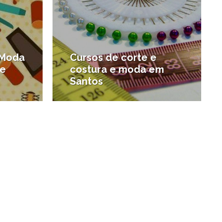
 Moda
Cursos de corte e
ae
costura e moda em
Santos
#Carreira e Inovação