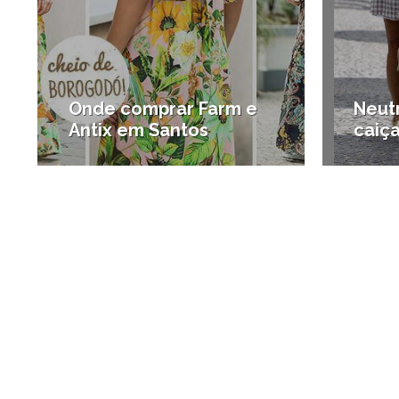
Onde comprar Farm e
Neutr
Antix em Santos
caiç
#Compras em Santos
#Notíci