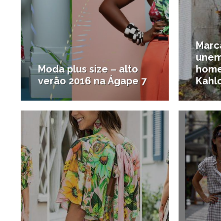
Marca
unem
Moda plus size – alto
home
verão 2016 na Ágape 7
Kahl
13/08/2015
#Compras em Santos
#Compr