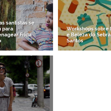
s santistas se
 para
Workshops sobre
nagear Frida
e Beleza do Sebr
o
Santos
8/03/2011
as em Santos
#Carreira e Inovação