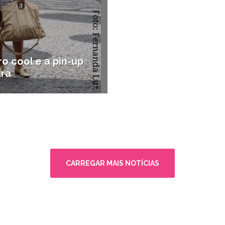
o cool e a pin-up
ara
as da região
CARREGAR MAIS NOTÍCIAS