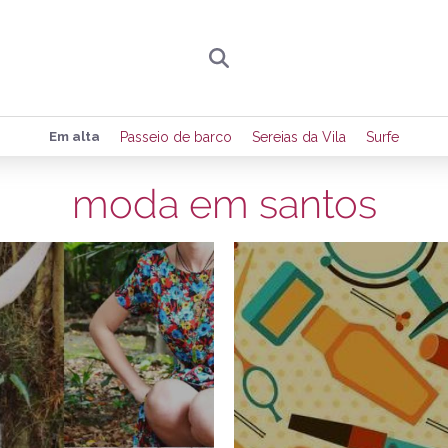
Preencha seus dados para receber toda sexta-
Em alta
Passeio de barco
Sereias da Vila
Surfe
de eventos e notícias da região.
moda em santos
3/12/2015
3
Quero receber novidad