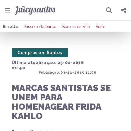
Pesquisar
Compartilhar
Em alta
Passeio de barco
Sereias da Vila
Surfe
Copiar o link
Compras em Santos
Enviar por Whatsapp
Última atualização:
25-01-2016
Publicar no Facebook
21:40
Publicação:
03-12-2015 11:00
Publicar no X
MARCAS SANTISTAS SE
UNEM PARA
HOMENAGEAR FRIDA
KAHLO