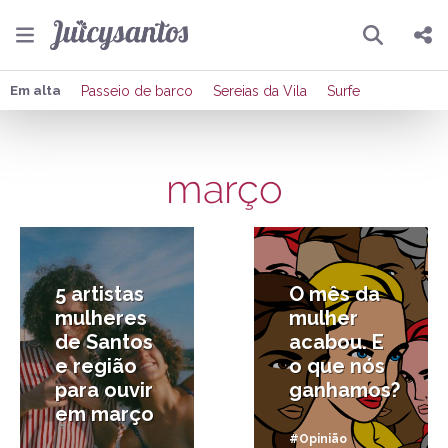
Pesquisar
Compartilhar
Em alta
Passeio de barco
Sereias da Vila
Surfe
Copiar o link
março
Enviar por Whatsapp
4/03/2021
28/03/2018
Publicar no Facebook
Publicar no X
5 artistas
O mês da
mulheres
mulher
de Santos
acabou. E
e região
o que nós
para ouvir
ganhamos?
em março
#Opinião