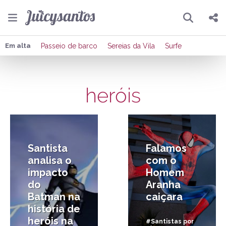
Pesquisar
Compartilhar
Em alta
Passeio de barco
Sereias da Vila
Surfe
Copiar o link
heróis
Enviar por Whatsapp
25/08/2020
6/07/2017
Publicar no Facebook
Publicar no X
Santista
Falamos
analisa o
com o
impacto
Homem
do
Aranha
Batman na
caiçara
história de
heróis na
#Santistas por