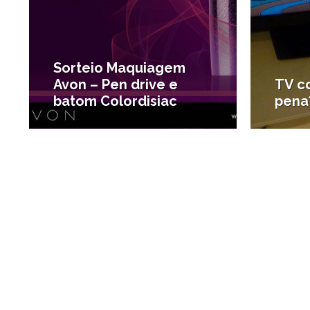
Sorteio Maquiagem
Avon – Pen drive e
TV co
batom Colordisiac
pena
#Compras em Santos
#Tecno