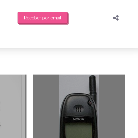
Receber por email
Pesquisar
Compartilhar
feira de manhã o resumo
Copiar o link
Enviar por Whatsapp
8/05/2012
22/10/2011
Publicar no Facebook
es
Publicar no X