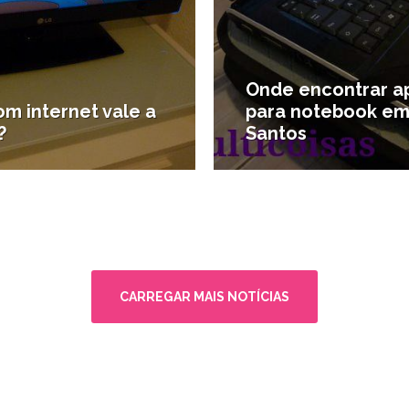
Onde encontrar a
m internet vale a
para notebook e
?
Santos
logia
#Compras em Santos
CARREGAR MAIS NOTÍCIAS