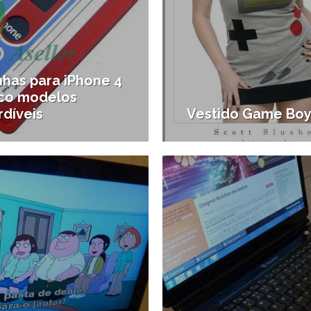
nhas para iPhone 4
nco modelos
rdíveis
Vestido Game Bo
12/07/2011
1
a região
#Compras em Santos