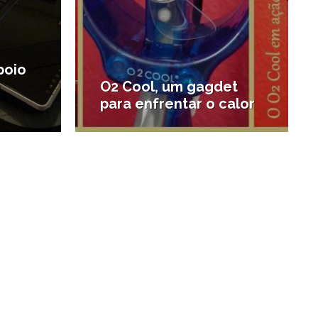
poio
m
O2 Cool, um gagdet
para enfrentar o calor
#Compras em Santos