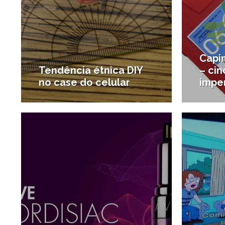
Capi
Tendência étnica DIY
– ci
no case do celular
impe
4/08/2011
#Economia criativa
#Novo n