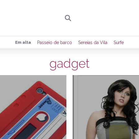
Preencha seus dados para receber toda sexta-
Em alta
Passeio de barco
Sereias da Vila
Surfe
de eventos e notícias da região.
gadget
17/07/2012
Quero receber novidad