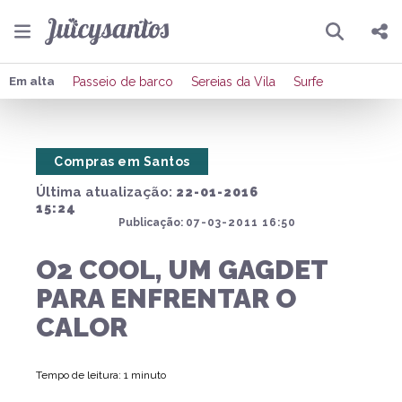
Pesquisar
Compartilhar
Em alta
Passeio de barco
Sereias da Vila
Surfe
Copiar o link
Compras em Santos
Enviar por Whatsapp
Última atualização:
22-01-2016
Publicar no Facebook
15:24
Publicação:
07-03-2011 16:50
Publicar no X
O2 COOL, UM GAGDET
PARA ENFRENTAR O
CALOR
Tempo de leitura: 1 minuto