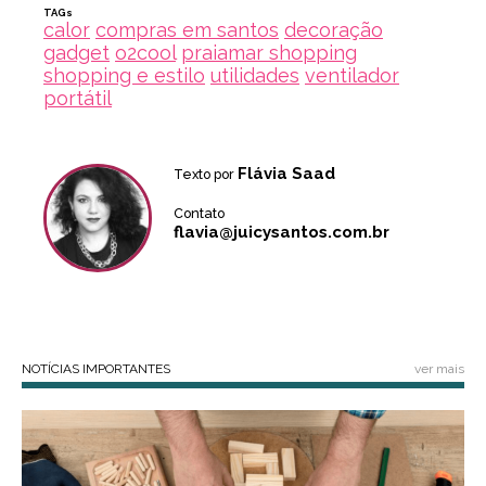
TAGs
calor
compras em santos
decoração
gadget
o2cool
praiamar shopping
shopping e estilo
utilidades
ventilador
portátil
Flávia Saad
Texto por
Contato
flavia@juicysantos.com.br
NOTÍCIAS IMPORTANTES
ver mais