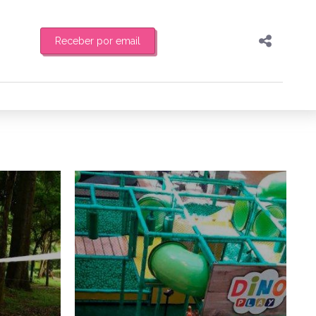
Receber por email
Pesquisar
Compartilhar
feira de manhã o resumo
Copiar o link
Enviar por Whatsapp
8/07/2019
2/07/2019
Publicar no Facebook
es
Publicar no X