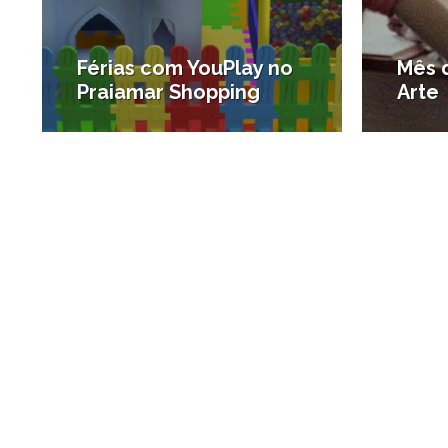
Férias com YouPlay no
Mês d
Praiamar Shopping
Arte
#Santos para crianças
#Agenda