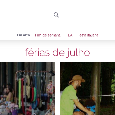
Preencha seus dados para receber toda sexta-
Em alta
Fim de semana
TEA
Festa italiana
de eventos e notícias da região.
férias de julho
12/07/2024
1
Quero receber novidad