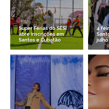
Super Férias do SESI
4 fei
abre inscrições em
Santo
Santos e Cubatão
julho
1/07/2019
#Notícias da região
#Desta