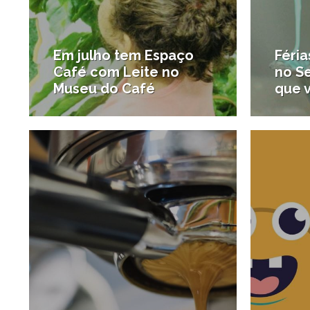
Em julho tem Espaço
Féria
Café com Leite no
no S
Museu do Café
que v
28/06/2017
#Santos para crianças
#Santos