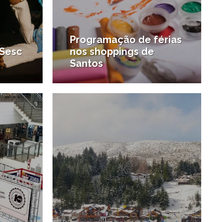
Programação de férias
 Sesc
nos shoppings de
Santos
8/06/2017
8/05/2017
o
#Agenda de Santos e região