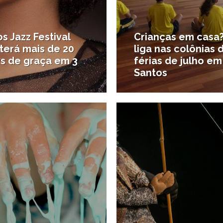
s Jazz Festival
Crianças em casa
terá mais de 20
liga nas colônias 
s de graça em 3
férias de julho em
Santos
26/06/2018
3
al
#Santos para crianças