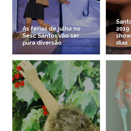
Santo
As férias de julho no
2019 
Sesc Santos vão ser
show
pura diversão
dias
1/07/2018
#Santos para crianças
#Especi