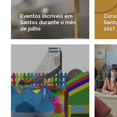
Eventos incríveis em
Curs
Santos durante o mês
Santo
de julho
2017
30/06/2016
#Agenda de Santos e região
#Diver