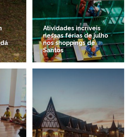
m
Atividades incríveis
nessas férias de julho
 dá
nos shoppings de
Santos
8/06/2019
20/05/2019
#Santos para crianças