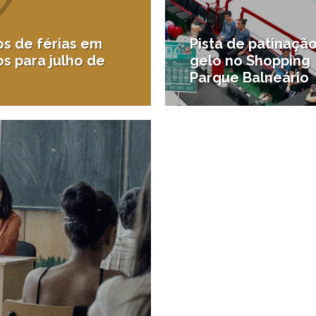
os de férias em
Pista de patinaçã
s para julho de
gelo no Shopping
Parque Balneário
1/07/2015
são
#Agenda de Santos e regiã