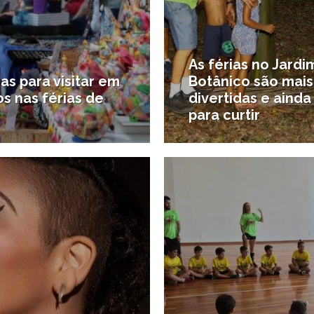
As férias no Jardi
ras para visitar em
Botânico são mais
s nas férias de
divertidas e ainda
para curtir
30/06/2019
1
ques
#Santos para crianças