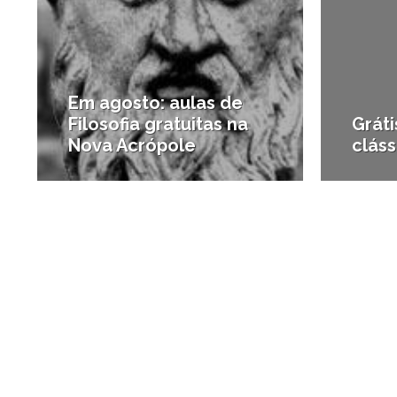
Em agosto: aulas de
Filosofia gratuitas na
Gráti
Nova Acrópole
cláss
#Carreira e Inovação
#Carrei