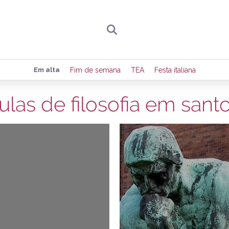
Preencha seus dados para receber toda sexta-
Em alta
Fim de semana
TEA
Festa italiana
de eventos e notícias da região.
ulas de filosofia em sant
18/03/2015
3
Quero receber novidad