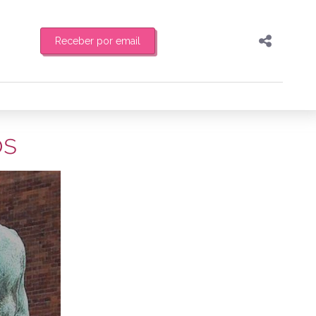
Receber por email
Pesquisar
Compartilhar
feira de manhã o resumo
Copiar o link
os
Enviar por Whatsapp
1/07/2014
Publicar no Facebook
es
Publicar no X