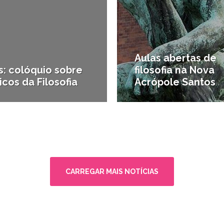
Aulas abertas de
s: colóquio sobre
filosofia na Nova
icos da Filosofia
Acrópole Santos
ra e Inovação
#Carreira e Inovação
CARREGAR MAIS NOTÍCIAS