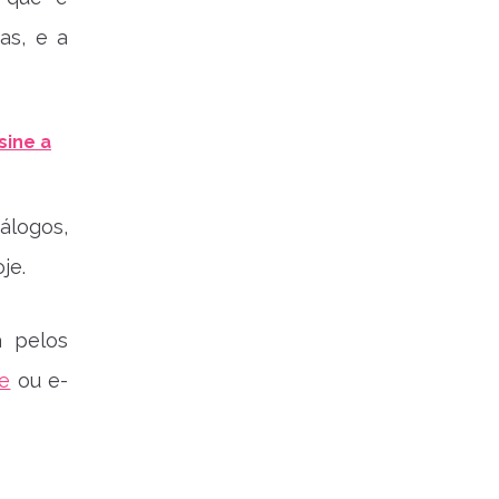
as, e a
sine a
álogos,
je.
a pelos
e
ou e-