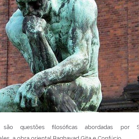
são questões filosóficas abordadas por S
eles, a obra oriental Baghavad Gita e Confúcio.