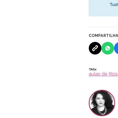
Tud
COMPARTILH
TAGs
aulas de filo