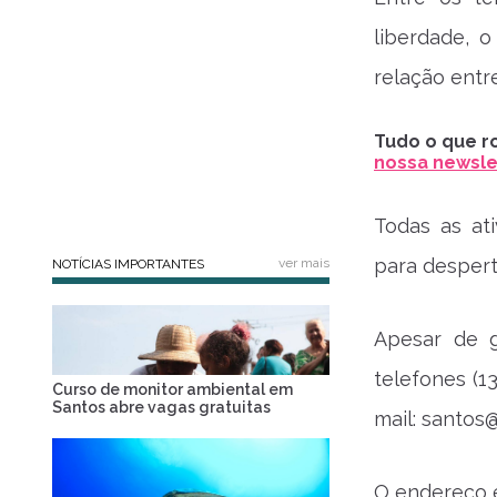
liberdade, o
relação entre
Tudo o que ro
nossa newslet
Todas as at
para desperta
ver mais
NOTÍCIAS IMPORTANTES
Apesar de g
telefones (1
Curso de monitor ambiental em
Santos abre vagas gratuitas
mail:
santos@
O endereço é