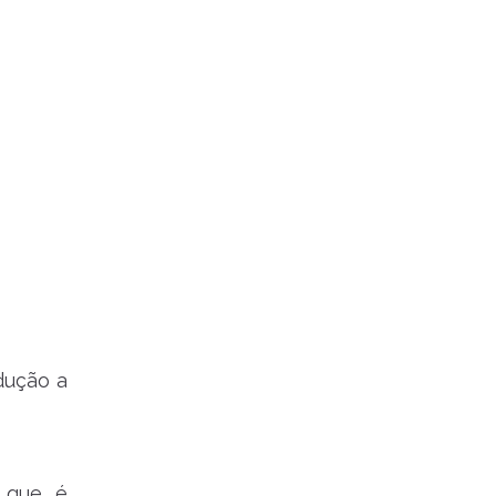
dução a
 que é