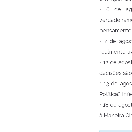
• 6 de ago
verdadeira
pensamento 
• 7 de agos
realmente tr
• 12 de agos
decisões são
* 13 de agos
Política? In
• 18 de agos
à Maneira Clá