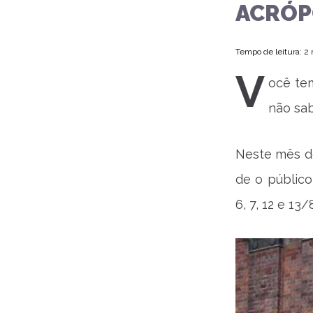
ACRÓP
Tempo de leitura: 2
V
ocê te
não sab
Neste mês d
de o público
6, 7, 12 e 13/