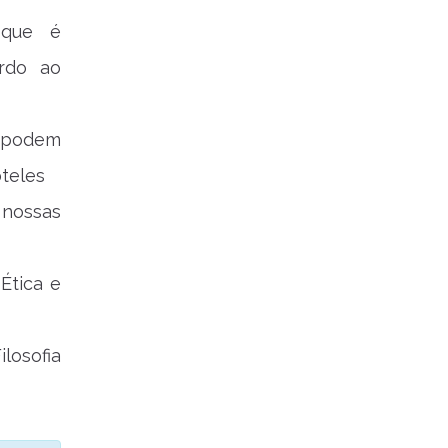
 que é
rdo ao
s podem
teles
 nossas
Ética e
ilosofia