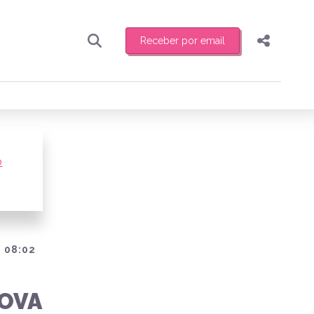
Receber por email
Pesquisar
Compartilhar
ber toda sexta-feira de manhã o resumo
.
Copiar o link
Enviar por Whatsapp
o
Publicar no Facebook
receber novidades
Publicar no X
 08:02
NOVA