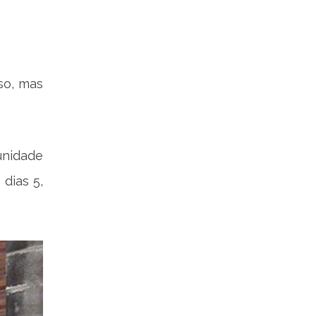
so, mas
unidade
dias 5,