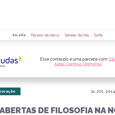
Preencha seus dados para rece
Em alta
Passeio de barco
Sereias da Vila
Surfe
de eventos e notícias da região
Esse conteúdo é uma parceria com
Sã
Judas Campus Unimonte
.
Quero 
Inovação
31.JUL.2014
ABERTAS DE FILOSOFIA NA 