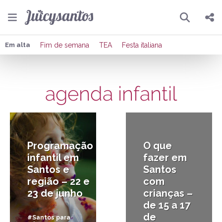
Pesquisar
Compartilhar
Em alta
Fim de semana
TEA
Festa italiana
Copiar o link
agenda infantil
Enviar por Whatsapp
21/06/2019
15/02/2019
Publicar no Facebook
Publicar no X
Programação
O que
infantil em
fazer em
Santos e
Santos
região – 22 e
com
23 de junho
crianças –
de 15 a 17
de
#Santos para