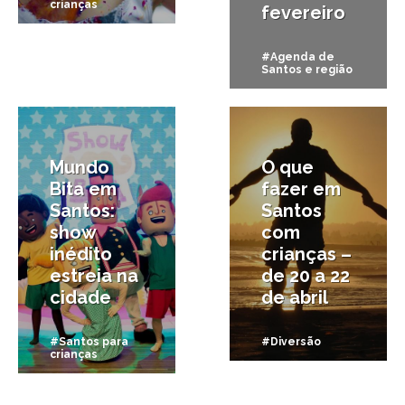
crianças
fevereiro
#Agenda de
Santos e região
30/04/2018
19/04/2018
Mundo
O que
Bita em
fazer em
Santos:
Santos
show
com
inédito
crianças –
estreia na
de 20 a 22
cidade
de abril
#Santos para
#Diversão
crianças