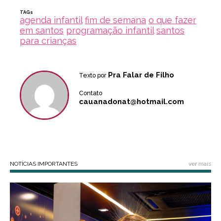
TAGs
agenda infantil
fim de semana
o que fazer
em santos
programação infantil
santos
para crianças
Pra Falar de Filho
Texto por
Contato
cauanadonat@hotmail.com
NOTÍCIAS IMPORTANTES
ver mais