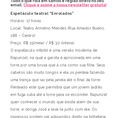
Tudo o que rola em Santos e região direto no seu
email.
Clique e assine a nossa newsletter gratuita!
Espetáculo teatral “Enrolados”
Horário: 17 horas
Local: Teatro Armênio Mendes (Rua Amador Bueno,
188 – Centro)
Preço: R$ 15(meia) / R$ 30 (inteira)
O espetáculo infantil é uma versão moderna de
Rapunzel, na qual a garota é aprisionada em uma
torre por uma bruxa que a cria como sua filha. Seus
cabelos são muito longos e ela os penteia fazendo
uma trança que sai pela janela até o final da torre.
Penteado este que permitirá que um jovem ladrão
em fuga suba até a torre para se esconder. Rapunzel
quer conhecer o mundo que existe além de sua
torre, e obriga José a levá-la junto com ele. Os
ingressos podem ser adquiridos direto na bilheteria