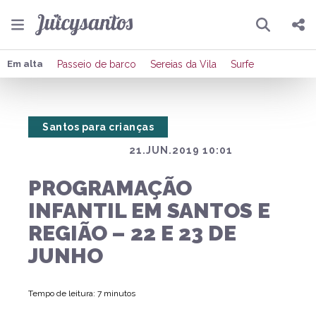
Pesquisar
Compartilhar
Em alta
Passeio de barco
Sereias da Vila
Surfe
Copiar o link
Santos para crianças
Enviar por Whatsapp
21.JUN.2019 10:01
Publicar no Facebook
PROGRAMAÇÃO
Publicar no X
INFANTIL EM SANTOS E
REGIÃO – 22 E 23 DE
JUNHO
Tempo de leitura: 7 minutos