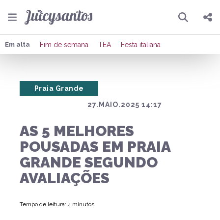
Pesquisar
Compartilhar
Em alta
Fim de semana
TEA
Festa italiana
Copiar o link
Praia Grande
Enviar por Whatsapp
27.MAIO.2025 14:17
Publicar no Facebook
AS 5 MELHORES
Publicar no X
POUSADAS EM PRAIA
GRANDE SEGUNDO
AVALIAÇÕES
Tempo de leitura: 4 minutos