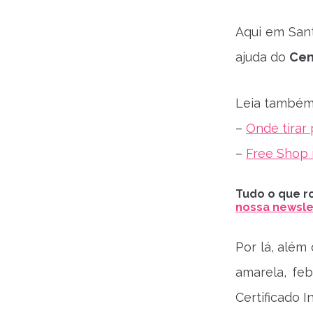
Aqui em Sant
ajuda do
Cen
Leia também
–
Onde tirar
–
Free Shop
Tudo o que ro
nossa newslet
Por lá, além
amarela, feb
Certificado I