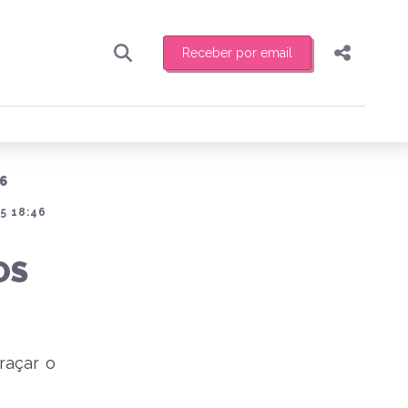
Receber por email
Pesquisar
Compartilhar
ber toda sexta-feira de manhã o resumo
.
Copiar o link
6
Enviar por Whatsapp
5 18:46
Publicar no Facebook
receber novidades
OS
Publicar no X
raçar o