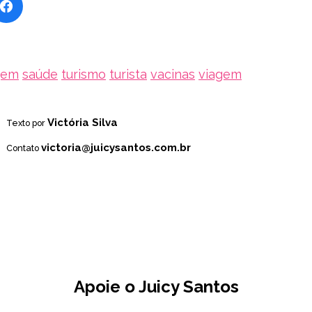
gem
saúde
turismo
turista
vacinas
viagem
Victória Silva
Texto por
victoria@juicysantos.com.br
Contato
Apoie o Juicy Santos