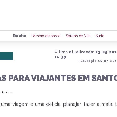
Preencha seus dados para rece
Em alta
Passeio de barco
Sereias da Vila
Surfe
de eventos e notícias da região
Última atualização:
23-05-201
11:39
Publicação:
15-07-201
Quero 
S PARA VIAJANTES EM SANT
 minutos
 uma viagem é uma delícia: planejar, fazer a mala, t