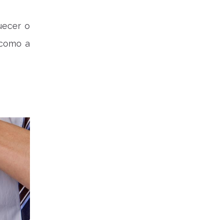
uecer o
 como a