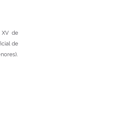
a XV de
cial de
nores).