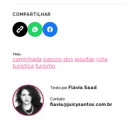
COMPARTILHAR
TAGs
caminhada
passos dos jesuítas
rota
turística
turismo
Flávia Saad
Texto por
Contato
flavia@juicysantos.com.br