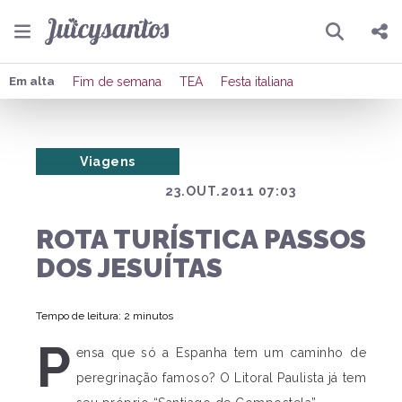
Pesquisar
Compartilhar
Em alta
Fim de semana
TEA
Festa italiana
Copiar o link
Viagens
Enviar por Whatsapp
23.OUT.2011 07:03
Publicar no Facebook
ROTA TURÍSTICA PASSOS
Publicar no X
DOS JESUÍTAS
Tempo de leitura: 2 minutos
P
ensa que só a Espanha tem um caminho de
peregrinação famoso? O Litoral Paulista já tem