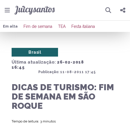
Pesquisar
Compartilhar
Em alta
Fim de semana
TEA
Festa italiana
Copiar o link
Brasil
Enviar por Whatsapp
Última atualização:
26-02-2018
Publicar no Facebook
16:45
Publicação:
11-08-2011 17:45
Publicar no X
DICAS DE TURISMO: FIM
DE SEMANA EM SÃO
ROQUE
Tempo de leitura: 3 minutos