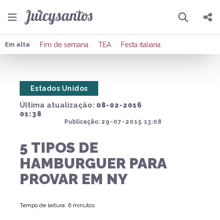
Pesquisar
Compartilhar
Em alta
Fim de semana
TEA
Festa italiana
Copiar o link
Estados Unidos
Enviar por Whatsapp
Última atualização:
08-02-2016
Publicar no Facebook
01:38
Publicação:
29-07-2015 13:08
Publicar no X
5 TIPOS DE
HAMBURGUER PARA
PROVAR EM NY
Tempo de leitura: 6 minutos