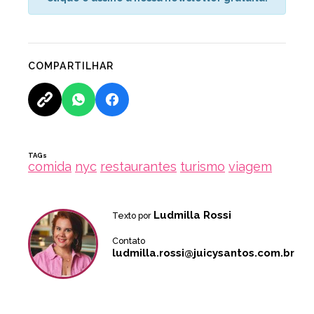
COMPARTILHAR
TAGs
comida
nyc
restaurantes
turismo
viagem
Ludmilla Rossi
Texto por
Contato
ludmilla.rossi@juicysantos.com.br