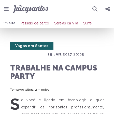
Pesquisar
Compartilhar
Em alta
Passeio de barco
Sereias da Vila
Surfe
Copiar o link
Vagas em Santos
Enviar por Whatsapp
19.JAN.2017 10:05
Publicar no Facebook
TRABALHE NA CAMPUS
Publicar no X
PARTY
Tempo de leitura: 2 minutos
S
e você é ligado em tecnologia e quer
expandir os horizontes profissionalmente,