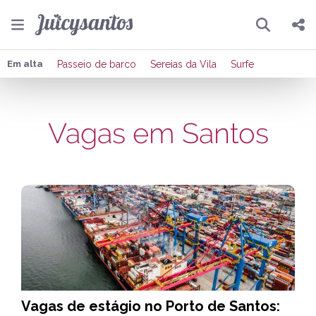
Pesquisar
Compartilhar
Em alta
Passeio de barco
Sereias da Vila
Surfe
Copiar o link
Vagas em Santos
Enviar por Whatsapp
Publicar no Facebook
Publicar no X
Vagas de estágio no Porto de Santos: