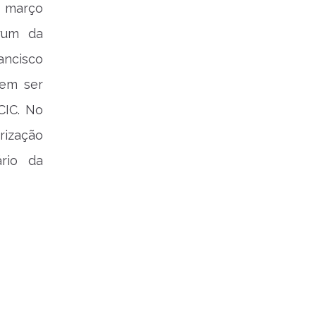
e março
órum da
rancisco
vem ser
CIC. No
rização
ário da