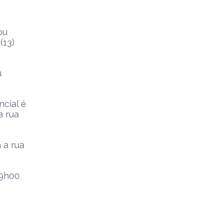
ou
(13)
u
cial é
a rua
 a rua
19h00