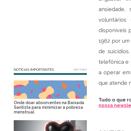
ansiedade, 
voluntário
disponíveis 
1962 por um 
de suicídio
telefônica 
ver mais
NOTÍCIAS IMPORTANTES
a operar em
que atende n
Tudo o que ro
Onde doar absorventes na Baixada
nossa newslet
Santista para minimizar a pobreza
menstrual