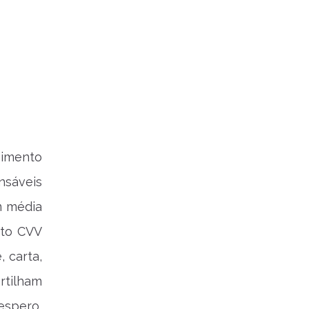
imento
nsáveis
m média
sto CVV
 carta,
rtilham
espero,