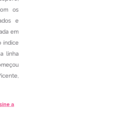
 com os
nados e
dada em
 índice
a linha
começou
icente,
sine a