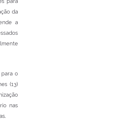
es para
ação da
tende a
essados
almente
 para o
es (13)
nização
rio nas
as.