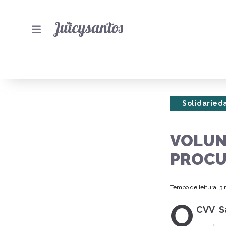
Solidaried
VOLUN
PROC
Tempo de leitura: 3
O
CVV S