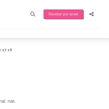
Receber por email
Pesquisar
Compartilhar
ber toda sexta-feira de manhã o resumo
.
Copiar o link
Enviar por Whatsapp
 17:16
Publicar no Facebook
receber novidades
Publicar no X
nal nas