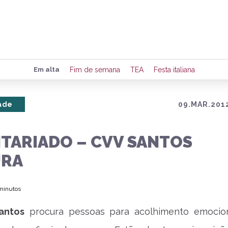
Preencha seus dados para rece
Em alta
Fim de semana
TEA
Festa italiana
de eventos e notícias da região
ade
09.MAR.2012
Quero 
TARIADO – CVV SANTOS
URA
 minutos
antos
procura pessoas para acolhimento emocio