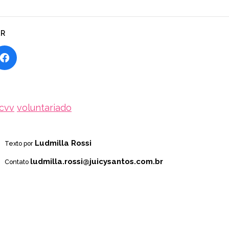
AR
cvv
voluntariado
Ludmilla Rossi
Texto por
ludmilla.rossi@juicysantos.com.br
Contato