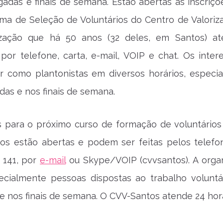
adas e finais de semana. Estão abertas as inscriçõ
ma de Seleção de Voluntários do Centro de Valoriz
ização que há 50 anos (32 deles, em Santos) a
or telefone, carta, e-mail, VOIP e chat. Os inter
ar como plantonistas em diversos horários, especi
as e nos finais de semana.
s para o próximo curso de formação de voluntários
os estão abertas e podem ser feitas pelos telefon
 141, por
e-mail
ou Skype/VOIP (cvvsantos). A orga
ecialmente pessoas dispostas ao trabalho voluntá
 nos finais de semana. O CVV-Santos atende 24 hor