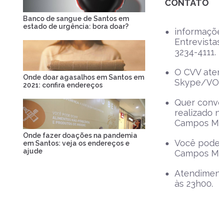
CONTATO
Banco de sangue de Santos em
estado de urgência: bora doar?
informaçõe
Entrevista
3234-4111.
O CVV aten
Onde doar agasalhos em Santos em
Skype/VOI
2021: confira endereços
Quer conv
realizado 
Campos Me
Onde fazer doações na pandemia
Você pode
em Santos: veja os endereços e
ajude
Campos Me
Atendime
às 23h00.