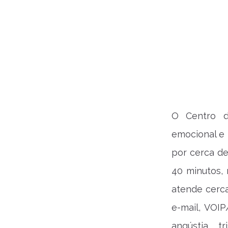
O Centro d
emocional e 
por cerca d
40 minutos, 
atende cerca
e-mail, VOI
angústia, tr