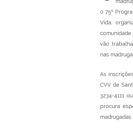
madrug
o 75º Progra
Vida, organ
comunidade p
vão trabalh
nas madrugad
As inscriçõe
CVV de Sant
3234-4111 ou
procura esp
madrugadas e