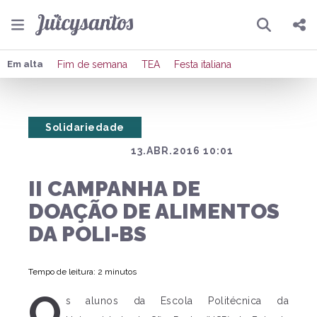
Pesquisar
Compartilhar
Em alta
Fim de semana
TEA
Festa italiana
Copiar o link
Solidariedade
Enviar por Whatsapp
13.ABR.2016 10:01
Publicar no Facebook
II CAMPANHA DE
Publicar no X
DOAÇÃO DE ALIMENTOS
DA POLI-BS
Tempo de leitura: 2 minutos
O
s alunos da Escola Politécnica da