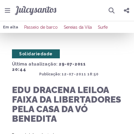
Pesquisar
Compartilhar
Em alta
Passeio de barco
Sereias da Vila
Surfe
Copiar o link
Solidariedade
Enviar por Whatsapp
Última atualização:
29-07-2011
Publicar no Facebook
20:44
Publicação:
12-07-2011 18:50
Publicar no X
EDU DRACENA LEILOA
FAIXA DA LIBERTADORES
PELA CASA DA VÓ
BENEDITA