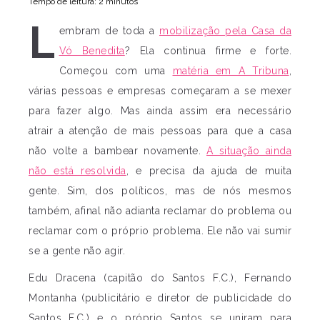
Tempo de leitura: 2 minutos
L
embram de toda a
mobilização pela Casa da
Vó Benedita
? Ela continua firme e forte.
Começou com uma
matéria em A Tribuna
,
várias pessoas e empresas começaram a se mexer
para fazer algo. Mas ainda assim era necessário
atrair a atenção de mais pessoas para que a casa
não volte a bambear novamente.
A situação ainda
não está resolvida
, e precisa da ajuda de muita
gente. Sim, dos políticos, mas de nós mesmos
também, afinal não adianta reclamar do problema ou
reclamar com o próprio problema. Ele não vai sumir
se a gente não agir.
Edu Dracena (capitão do Santos F.C.), Fernando
Montanha (publicitário e diretor de publicidade do
Santos F.C.) e o próprio Santos se uniram para