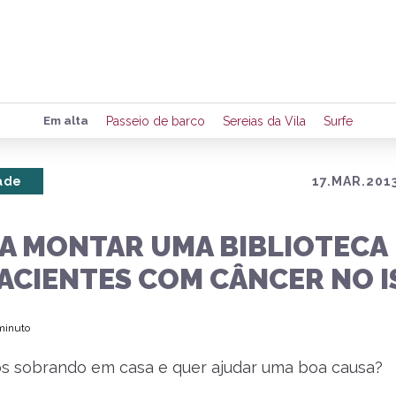
Preencha seus dados para rece
Em alta
Passeio de barco
Sereias da Vila
Surfe
de eventos e notícias da região
ade
17.MAR.2013
Quero 
 A MONTAR UMA BIBLIOTECA
PACIENTES COM CÂNCER NO I
 minuto
os sobrando em casa e quer ajudar uma boa causa?