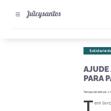
Solidaried
AJUDE
PARA 
Tempo de leitura: 1
T
em livr