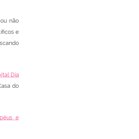
 ou não
íficos e
uscando
tal Dia
Casa do
péus e