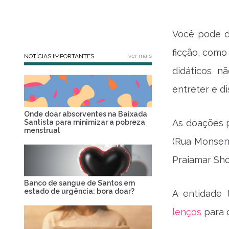
Você pode do
ficção, como 
ver mais
NOTÍCIAS IMPORTANTES
didáticos n
entreter e di
Onde doar absorventes na Baixada
As doações p
Santista para minimizar a pobreza
menstrual
(Rua Monsenh
Praiamar Sho
Banco de sangue de Santos em
estado de urgência: bora doar?
A entidad
lenços
para 