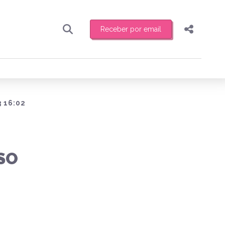
Receber por email
Pesquisar
Compartilhar
ber toda sexta-feira de manhã o resumo
.
Copiar o link
Enviar por Whatsapp
 16:02
Publicar no Facebook
receber novidades
Publicar no X
SO